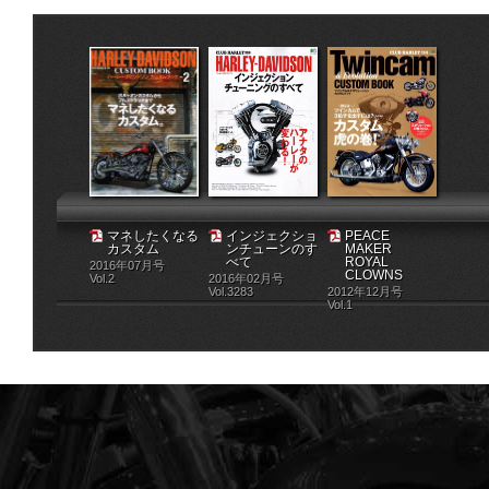
マネしたくなる
インジェクショ
PEACE
カスタム
ンチューンのす
MAKER
べて
ROYAL
2016年07月号
CLOWNS
Vol.2
2016年02月号
Vol.3283
2012年12月号
Vol.1