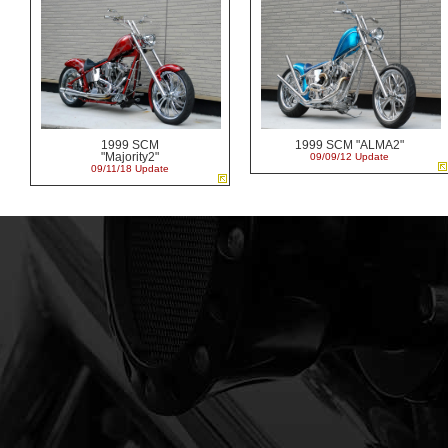
1999 SCM
1999 SCM "ALMA2"
"Majority2"
09/09/12 Update
09/11/18 Update