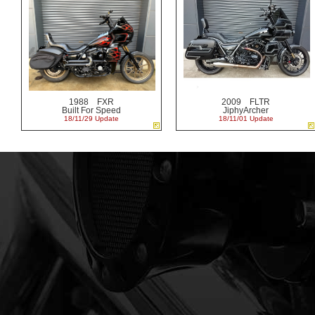
1988 FXR
2009 FLTR
Built For Speed
JiphyArcher
18/11/29 Update
18/11/01 Update