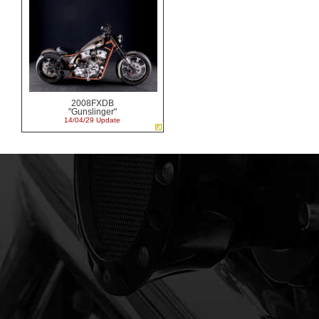
2008FXDB
"Gunslinger"
14/04/29 Update