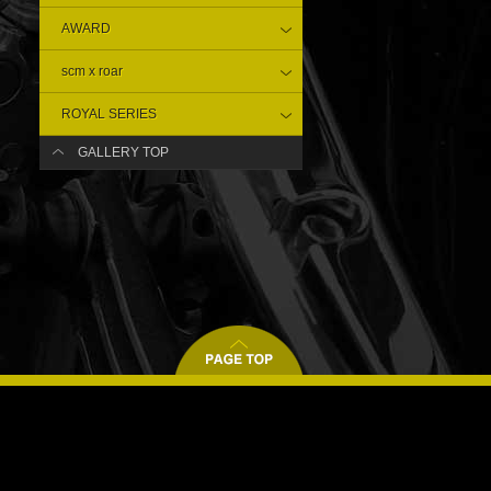
AWARD
scm x roar
ROYAL SERIES
GALLERY TOP