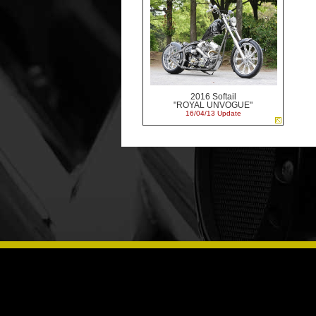
2016 Softail
"ROYAL UNVOGUE"
16/04/13 Update