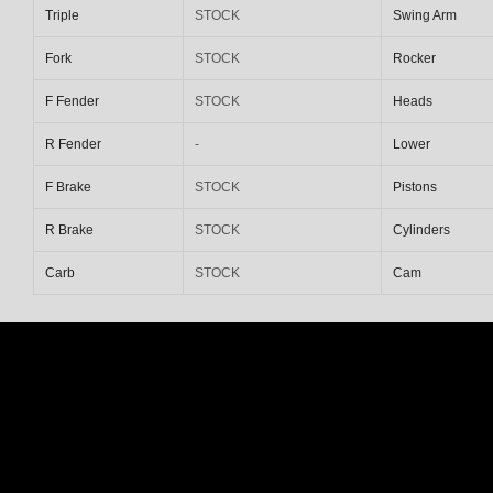
Triple
STOCK
Swing Arm
Fork
STOCK
Rocker
F Fender
STOCK
Heads
R Fender
-
Lower
F Brake
STOCK
Pistons
R Brake
STOCK
Cylinders
Carb
STOCK
Cam