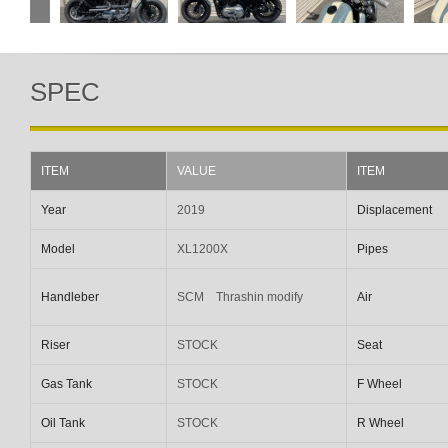
SPEC
ITEM
VALUE
ITEM
Year
2019
Displacement
Model
XL1200X
Pipes
Handleber
SCM Thrashin modify
Air
Riser
STOCK
Seat
Gas Tank
STOCK
F Wheel
Oil Tank
STOCK
R Wheel