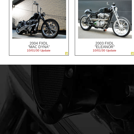
2004 FXDL
2003 FXDL
"MAC DYNA"
"ELEANOR"
10/01/30 Update
10/01/30 Update